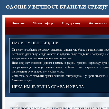
Почетна
Монографија
О удружењу
Активности
ПАЛИ СУ НЕПОБЕЂЕНИ
Овај сајт посвећен је неговању успомена на погинуле борце у ратовима на прос
несебично дали своје младе животе за одбрану своје отаџбине и за правду и 
народа који са њима живе у пријатељству и слози.
Нека овај сајт-споменик једном времену и једном храбром нараштају буде 
генерацијама да би неустрашиво знале да бране своје националне и држ
примереним духу и времену у којем живе.
Само тако ће се сачувати српска баштина, генерацијама и у крви стварана, 
бити узалуд дати.
НЕКА ИМ ЈЕ ВЕЧНА СЛАВА И ХВАЛА
ПРЕДЛОГ ЗАКОНА О ИЗМЕНИ И ДОПУНАМА ЗАКО