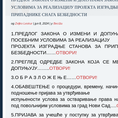
УСЛОВИМА ЗА РЕАЛИЗАЦИЈУ ПРОЈЕКТА ИЗГРАДЊ
ПРИПАДНИКЕ СНАГА БЕЗБЕДНОСТИ
од
Zeljko Leskur
| јул 8, 2024 | у
Вести
1.ПРЕДЛОГ ЗАКОНА О ИЗМЕНИ И ДОПУН
ПОСЕБНИМ УСЛОВИМА ЗА РЕАЛИЗАЦИЈУ
ПРОЈЕКТА ИЗГРАДЊЕ СТАНОВА ЗА ПРИП
БЕЗБЕДНОСТИ……
ОТВОРИ!
2.ПРЕГЛЕД ОДРЕДБЕ ЗАКОНА КОЈА СЕ 
ДОПУЊУЈУ……..
ОТВОРИ!
3.О Б Р А З Л О Ж Е Њ Е……
ОТВОРИ!
4.ОБАВЕШТЕЊЕ о процедури, времену, начин
подношење пријава за утврђивање
испуњености услова за остваривање права н
под повољнијим условима за град Нови Сад….
5.ПРИЈАВА за учешће у поступку за утврђив