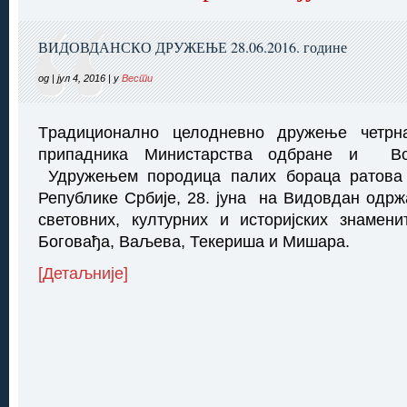
ВИДОВДАНСКО ДРУЖЕЊЕ 28.06.2016. године
од | јул 4, 2016 | у
Вести
Tрадиционално целодневно дружење четр
припадника Министарства одбране и Во
Удружењем породица палих бораца ратова
Републике Србије, 28. јуна на Видовдан одрж
световних, културних и историјских знамен
Боговађа, Ваљева, Текериша и Мишара.
[Детаљније]