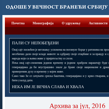
Почетна
Монографија
О удружењу
Активности
ПАЛИ СУ НЕПОБЕЂЕНИ
Овај сајт посвећен је неговању успомена на погинуле борце у ратовима на прос
несебично дали своје младе животе за одбрану своје отаџбине и за правду и 
народа који са њима живе у пријатељству и слози.
Нека овај сајт-споменик једном времену и једном храбром нараштају буде 
генерацијама да би неустрашиво знале да бране своје националне и држ
примереним духу и времену у којем живе.
Само тако ће се сачувати српска баштина, генерацијама и у крви стварана, 
бити узалуд дати.
НЕКА ИМ ЈЕ ВЕЧНА СЛАВА И ХВАЛА
Архива за јул, 2016