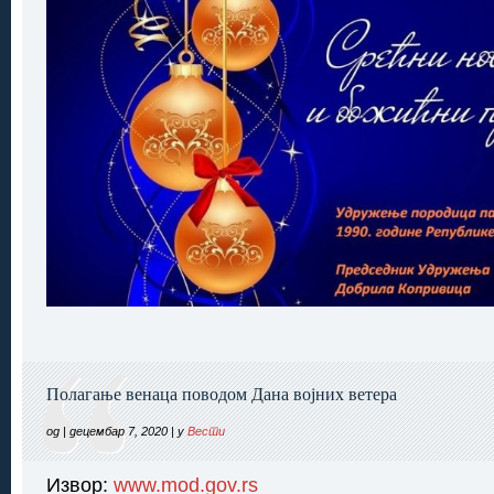
Полагање венаца поводом Дана војних ветера
од | децембар 7, 2020 | у
Вести
Извор:
www.mod.gov.rs