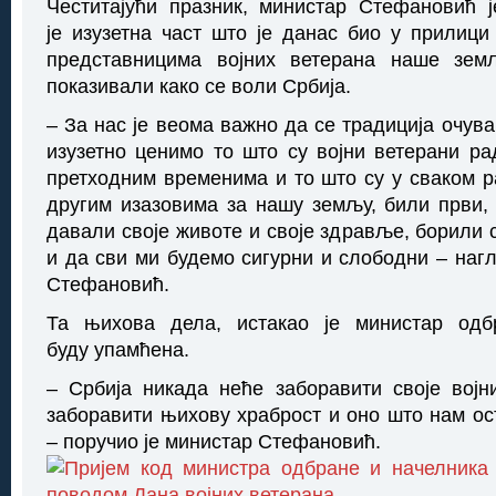
Честитајући празник, министар Стефановић 
је изузетна част што је данас био у прилици
представницима војних ветерана наше зем
показивали како се воли Србија.
– За нас је веома важно да се традиција очув
изузетно ценимо то што су војни ветерани ра
претходним временима и то што су у сваком ра
другим изазовима за нашу земљу, били први, 
давали своје животе и своје здравље, борили 
и да сви ми будемо сигурни и слободни – нагл
Стефановић.
Та њихова дела, истакао је министар одб
буду упамћена.
– Србија никада неће заборавити своје војн
заборавити њихову храброст и оно што нам ос
– поручио је министар Стефановић.