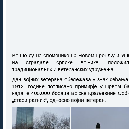
Венце су на споменике на Новом Гробљу и Ушћ
на страдале српске војнике, полож
традиционалних и ветеранских удружења.
Дан војних ветерана обележава у знак сећања 
1912. године потписано примирје у Првом б
када је 400.000 бораца Војске Краљевине Срб
„стари ратник“, односно војни ветеран.