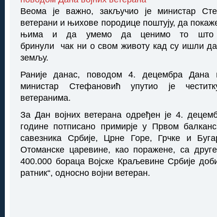
Веома је важно, закључио је министар Ст
ветерани и њихове породице поштују, да покаж
њима и да умемо да ценимо то што 
бринули чак ни о свом животу кад су ишли да 
земљу.
Раније данас, поводом 4. децембра Дана в
министар Стефановић упутио је честит
ветеранима.
За Дан војних ветерана одређен је 4. децемб
године потписано примирје у Првом балканс
савезника Србије, Црне Горе, Грчке и Буга
Отоманске царевине, као поражене, са друге
‪400.000 бораца Војске Краљевине Србије доб
ратник“, односно војни ветеран.