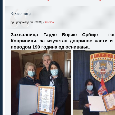
Захвалница
од | децембар 30, 2020 | у
Вести
Захвалница Гарде Војске Србије го
Копривици,
за изузетан допринос части и
поводом 190 година од оснивања.