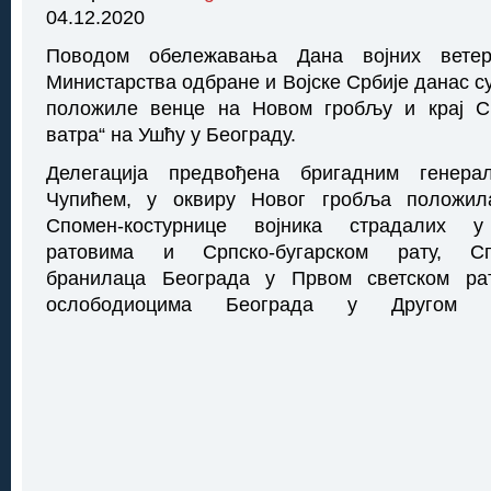
04.12.2020
Поводом обележавања Дана војних ветера
Министарства одбране и Војске Србије данас су
положиле венце на Новом гробљу и крај С
ватра“ на Ушћу у Београду.
Делегација предвођена бригадним генер
Чупићем, у оквиру Новог гробља положил
Спомен-костурнице војника страдалих у 
ратовима и Српско-бугарском рату, Спо
бранилаца Београда у Првом светском ра
ослободиоцима Београда у Другом с