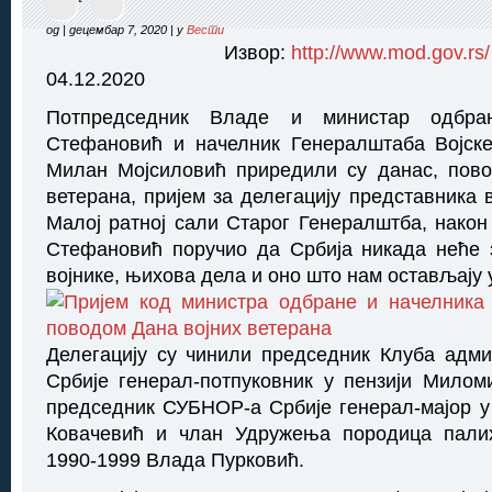
од | децембар 7, 2020 | у
Вести
Извор:
http://www.mod.gov.rs/
04.12.2020
Потпредседник Владе и министар одбра
Стефановић и начелник Генералштаба Војске
Милан Мојсиловић приредили су данас, пово
ветерана, пријем за делегацију представника 
Малој ратној сали Старог Генералштба, након 
Стефановић поручио да Србија никада неће 
војнике, њихова дела и оно што нам остављају 
Делегацију су чинили председник Клуба адм
Србије генерал-потпуковник у пензији Мило
председник СУБНОР-а Србије генерал-мајор у
Ковачевић и члан Удружења породица пали
1990-1999 Влада Пурковић.