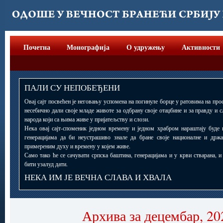
Почетна
Монографија
О удружењу
Активности
ПАЛИ СУ НЕПОБЕЂЕНИ
Овај сајт посвећен је неговању успомена на погинуле борце у ратовима на прос
несебично дали своје младе животе за одбрану своје отаџбине и за правду и 
народа који са њима живе у пријатељству и слози.
Нека овај сајт-споменик једном времену и једном храбром нараштају буде 
генерацијама да би неустрашиво знале да бране своје националне и држ
примереним духу и времену у којем живе.
Само тако ће се сачувати српска баштина, генерацијама и у крви стварана, 
бити узалуд дати.
НЕКА ИМ ЈЕ ВЕЧНА СЛАВА И ХВАЛА
Архива за децембар, 20