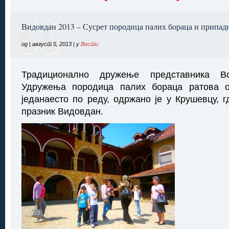
Видовдан 2013 – Сусрет породица палих бораца и припадн
од | август 5, 2013 | у
Вести
Традиционално дружење представника В
Удружења породица палих бораца ратова о
једанаесто по реду, одржано је у Крушевцу, г
празник Видовдан.