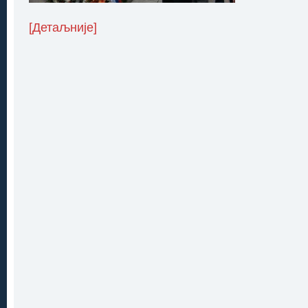
[Детаљније]