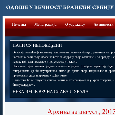
Почетна
Монографија
О удружењу
Активности
ПАЛИ СУ НЕПОБЕЂЕНИ
Овај сајт посвећен је неговању успомена на погинуле борце у ратовима на прос
несебично дали своје младе животе за одбрану своје отаџбине и за правду и 
народа који са њима живе у пријатељству и слози.
Нека овај сајт-споменик једном времену и једном храбром нараштају буде 
генерацијама да би неустрашиво знале да бране своје националне и држ
примереним духу и времену у којем живе.
Само тако ће се сачувати српска баштина, генерацијама и у крви стварана, 
бити узалуд дати.
НЕКА ИМ ЈЕ ВЕЧНА СЛАВА И ХВАЛА
Архива за август, 201