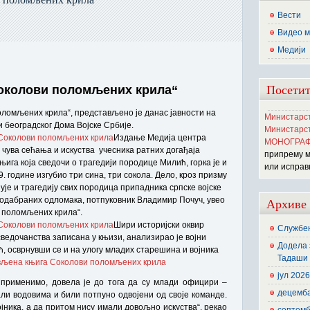
Вести
Видео м
Медији
Посетит
околови поломљених крила“
ломљених крила“, представљено је данас јавности на
Министарст
 београдског Дома Војске Србије.
Министарст
Издање Медија центра
МОНОГРАФ
ја чува сећања и искуства учесника ратних догађаја
припрему 
њига која сведочи о трагедији породице Милић, горка је и
или исправ
9. године изгубио три сина, три сокола. Дело, кроз призму
је и трагедију свих породица припадника српске војске
 одабраних одломака, потпуковник Владимир Почуч, увео
Архиве
и поломљених крила“.
Шири историјски оквир
Службен
сведочанства записана у књизи, анализирао је војни
Додела 
, осврнувши се и на улогу младих старешина и војника
Тадаши 
јул 202
а применимо, довела је до тога да су млади официри –
децемб
ли водовима и били потпуно одвојени од своје команде.
ојника, а да притом нису имали довољно искуства“, рекао