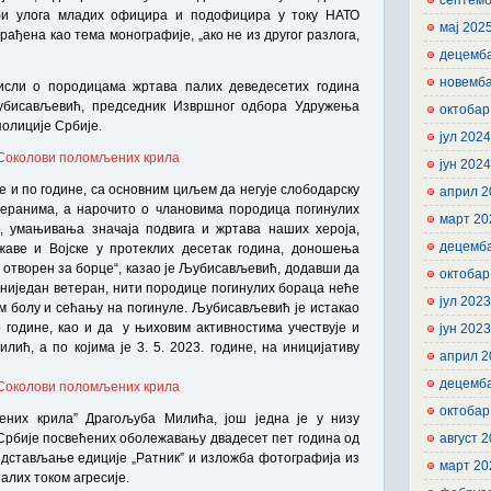
септемб
 би улога младих официра и подофицира у току НАТО
мај 202
рађена као тема монографије, „ако не из другог разлога,
децемб
новемб
исли о породицама жртава палих деведесетих година
Љубисављевић, председник Извршног одбора Удружења
октобар
полиције Србије.
јул 202
јун 202
 и по године, са основним циљем да негује слободарску
април 2
теранима, а нарочито о члановима породица погинулих
март 20
, умањивања значаја подвига и жртава наших хероја,
децемб
аве и Војске у протеклих десетак година, доношења
је отворен за борце“, казао је Љубисављевић, додавши да
октобар
 ниједан ветеран, нити породице погинулих бораца неће
јул 202
м болу и сећању на погинуле. Љубисављевић је истакао
о године, као и да у њиховим активностима учествује и
јун 202
ић, а по којима је 3. 5. 2023. године, на иницијативу
април 2
децемб
октобар
ених крила” Драгољуба Милића, још једна је у низу
 Србије посвећених оболежавању двадесет пет година од
август 
редстављање едиције „Ратник” и изложба фотографија из
март 20
алих током агресије.