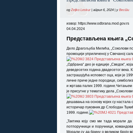
од
Zeljko Leskur
| април 6, 2024 | у
Вести
извор: https://www.odbrana.mod.gov.rs
04.04.2024
Представљена књига „С
Дело Драгољуба Милића, „Соколови по
промоцији уприличеној у Свечаној сали
„Одбрана“ део је едиције „Сведок“, ко
деведесетих година двадесетог века. К
застрашујућа исповест оца, који је 199
личне приче једне породице, симболизу
и жртава палих 1999. године.Читањем
је присутне у тематику дела „Соколов
дешавања на основу којих су настала 
историчар пуковник др Слободан Ђукић
1999. године.
„Тактика коју смо ми тада морали д
потпоручници и поручници, командова
Морали су да брину о великом броју в