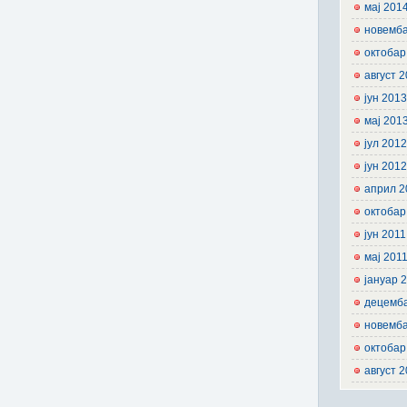
мај 201
новемб
октобар
август 
јун 201
мај 201
јул 201
јун 201
април 2
октобар
јун 2011
мај 201
јануар 
децемб
новемб
октобар
август 