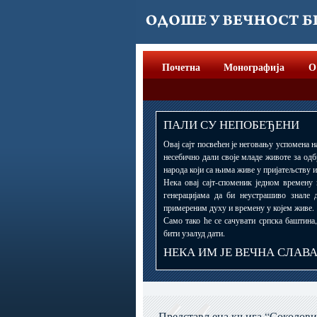
Почетна
Монографија
О
ПАЛИ СУ НЕПОБЕЂЕНИ
Овај сајт посвећен је неговању успомена н
несебично дали своје младе животе за одб
народа који са њима живе у пријатељству и
Нека овај сајт-споменик једном времену
генерацијама да би неустрашиво знале 
примереним духу и времену у којем живе.
Само тако ће се сачувати српска баштина
бити узалуд дати.
НЕКА ИМ ЈЕ ВЕЧНА СЛАВ
Представљена књига “Соколови