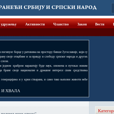
 удружењу
Активности
Чланство
Закон
Вести
а погинуле борце у ратовима на простору бивше Југославије, који су
рану своје отаџбине и за правду и слободу српског народа и других
 слози.
 и једном храбром нараштају буде наук, опомена и путоказ новим
да бране своје националне и државне интересе свим средствима
, генерацијама и у крви стварана, и само тако њихови животи неће
А И ХВАЛА
Категор
 поломљених крила”