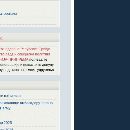
атеријали
е
во одбране Републике Србије
во рада и социјалне политике
ИЈА-ПРИПРЕМА
погледајте
монографије и пошаљите допуну
ку података на е-маил удружења
и војни лист
захвалнице амбасадору Јапана
Нагају
6
ар 2025