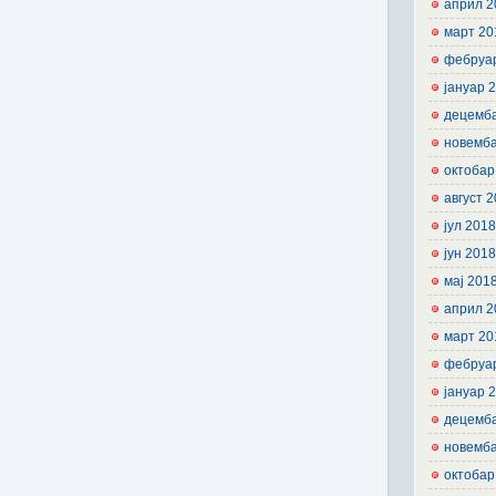
април 2
март 20
фебруа
јануар 
децемб
новемб
октобар
август 
јул 201
јун 201
мај 201
април 2
март 20
фебруа
јануар 
децемб
новемб
октобар