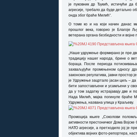
је пуковник др Ђукић, истичући да
агресије, требало да буде детаљно об
онда због браће Милић“.
О томе ко и на који начин данас м
прошлог века, говорио је Благоје 
ветерана органа безбедности и војне 
„Наше удружење формирано је пре две
традицију нашег народа, брине о ве
бораца. После периода потискивања
захваљујући промењеном односу држ
законских регулатива, јавни простор 
је Удружење зацртало јасан циљ – да
бити запостављени и усамљени у сво
да у том задатку истрајавају две и п
Нада Милић, мајка погинуле браће Мил
Удружења, названа улица у Краљеву.
Промоција књиге „Соколови поломљ
активности престоничког Дома Војске
НАТО агресије, а претходило јој је п
објектива војних фото-репортера, наст