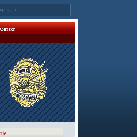
Контакт
ије