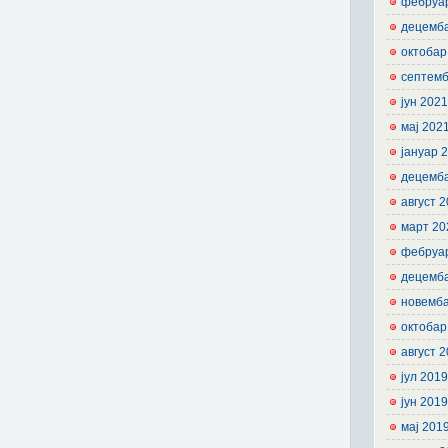
фебруа
децемб
октобар
септемб
јун 202
мај 202
јануар 
децемб
август 
март 20
фебруа
децемб
новемб
октобар
август 
јул 201
јун 201
мај 201