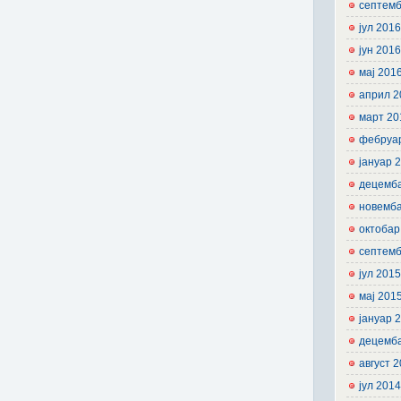
септемб
јул 201
јун 201
мај 201
април 2
март 20
фебруа
јануар 
децемб
новемб
октобар
септемб
јул 201
мај 201
јануар 
децемб
август 
јул 201