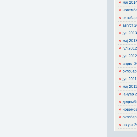
мај 201
новемб
октобар
август 
јун 201
мај 201
јул 201
јун 201
април 2
октобар
јун 2011
мај 201
јануар 
децемб
новемб
октобар
август 