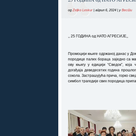
од
Zeljko Leskur
| април 6, 2024 | у
Вести
,, 25 ГОДИНА од НАТО АГРЕСИЈЕ,,
Промоцији књиге одржаној данас у До
породице палих бораца заједно са ма
ову књигу у едицији “Сведок”, која
догађаја деведесетих година прошлог 
сокола. Застрашујућа прича, горко св
симбол трагедије свих породица припа