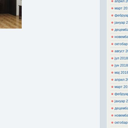
април 2
март 20
фебруа
јануар 
децемб
новемб
октобар
август 
јул 201
јун 201
мај 201
април 2
март 20
фебруа
јануар 
децемб
новемб
октобар