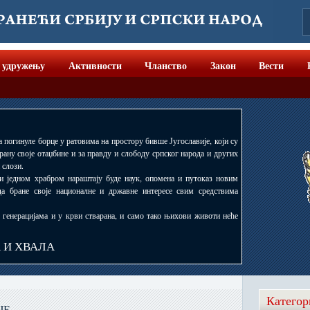
 удружењу
Активности
Чланство
Закон
Вести
а погинуле борце у ратовима на простору бивше Југославије, који су
рану своје отаџбине и за правду и слободу српског народа и других
 слози.
 и једном храбром нараштају буде наук, опомена и путоказ новим
да бране своје националне и државне интересе свим средствима
, генерацијама и у крви стварана, и само тако њихови животи неће
А И ХВАЛА
Категор
ЈЕ