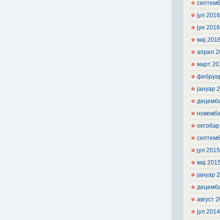
септемб
јул 201
јун 201
мај 201
април 2
март 20
фебруа
јануар 
децемб
новемб
октобар
септемб
јул 201
мај 201
јануар 
децемб
август 
јул 201