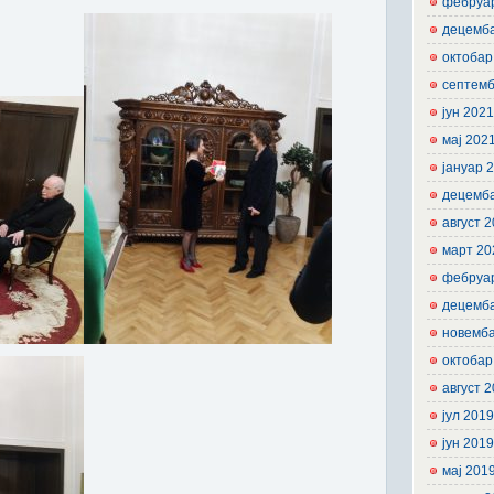
фебруа
децемб
октобар
септемб
јун 202
мај 202
јануар 
децемб
август 
март 20
фебруа
децемб
новемб
октобар
август 
јул 201
јун 201
мај 201