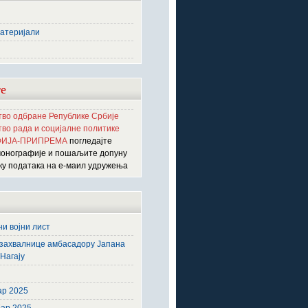
атеријали
е
во одбране Републике Србије
во рада и социјалне политике
ИЈА-ПРИПРЕМА
погледајте
монографије и пошаљите допуну
ку података на е-маил удружења
и војни лист
захвалнице амбасадору Јапана
Нагају
6
ар 2025