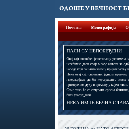
Почетна
Монографија
О
ПАЛИ СУ НЕПОБЕЂЕНИ
Овај сајт посвећен је неговању успомена н
несебично дали своје младе животе за одб
народа који са њима живе у пријатељству и
Нека овај сајт-споменик једном времену
генерацијама да би неустрашиво знале 
примереним духу и времену у којем живе.
Само тако ће се сачувати српска баштина
бити узалуд дати.
НЕКА ИМ ЈЕ ВЕЧНА СЛАВ
25 ГОДИНА од НАТО АГРЕСИ