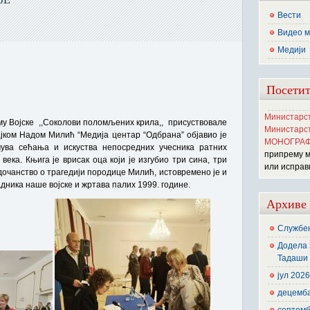
Вести
Видео м
Медији
Посетит
Министарст
му Војске ,,Соколови поломљених крила,, присуствовале
Министарст
јком Надом Милић “Медија центар “Одбрана” објавио је
МОНОГРАФ
 чува сећања и искуства непосредних учесника ратних
припрему 
века. Књига је врисак оца који је изгубио три сина, три
или исправ
едочанство о трагедији породице Милић, истовремено је и
дника наше војске и жртава палих 1999. године.
Архиве
Службен
Додела 
Тадаши 
јул 202
децемб