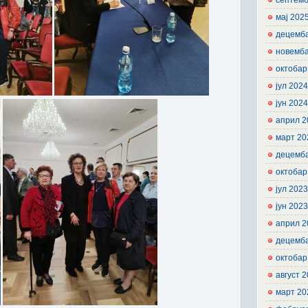
септемб
мај 202
децемб
новемб
октобар
јул 202
јун 202
април 2
март 20
децемб
октобар
јул 202
јун 202
април 2
децемб
октобар
август 
март 20