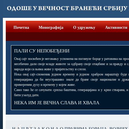
Почетна
Монографија
О удружењу
Активности
ПАЛИ СУ НЕПОБЕЂЕНИ
Овај сајт посвећен је неговању успомена на погинуле борце у ратовима на прос
несебично дали своје младе животе за одбрану своје отаџбине и за правду и 
народа који са њима живе у пријатељству и слози.
Нека овај сајт-споменик једном времену и једном храбром нараштају буде 
генерацијама да би неустрашиво знале да бране своје националне и држ
примереним духу и времену у којем живе.
Само тако ће се сачувати српска баштина, генерацијама и у крви стварана, 
бити узалуд дати.
НЕКА ИМ ЈЕ ВЕЧНА СЛАВА И ХВАЛА
Н А Ц Р Т З А К О Н А О ПРАВИМА БОРАЦА, ВОЈНИ