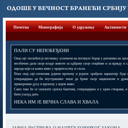
Почетна
Монографија
О удружењу
Активности
ПАЛИ СУ НЕПОБЕЂЕНИ
Овај сајт посвећен је неговању успомена на погинуле борце у ратовима на прос
несебично дали своје младе животе за одбрану своје отаџбине и за правду и 
народа који са њима живе у пријатељству и слози.
Нека овај сајт-споменик једном времену и једном храбром нараштају буде 
генерацијама да би неустрашиво знале да бране своје националне и држ
примереним духу и времену у којем живе.
Само тако ће се сачувати српска баштина, генерацијама и у крви стварана, 
бити узалуд дати.
НЕКА ИМ ЈЕ ВЕЧНА СЛАВА И ХВАЛА
ЈАВНА РАСПРАВА О НАЦРТУ БОРАЧКОГ ЗАКОНА