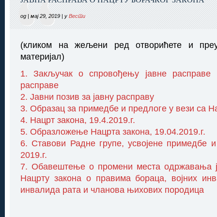
од | мај 29, 2019 | у
Вести
(кликом на жељени ред отворићете и пре
материјал)
1. Закључак о спровођењу јавне расправе 
расправе
2. Јавни позив за јавну расправу
3. Образац за примедбе и предлоге у вези са Н
4. Нацрт закона, 19.4.2019.г.
5. Образложење Нацрта закона, 19.04.2019.г.
6. Ставови Радне групе, усвојене примедбе и 
2019.г.
7. Обавештење о промени места одржавања ј
Нацрту закона о правима бораца, војних ин
инвалида рата и чланова њихових породица