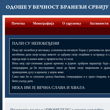
Почетна
Монографија
О удружењу
Активности
ПАЛИ СУ НЕПОБЕЂЕНИ
Овај сајт посвећен је неговању успомена на погинуле борце у ратовима на прос
несебично дали своје младе животе за одбрану своје отаџбине и за правду и 
народа који са њима живе у пријатељству и слози.
Нека овај сајт-споменик једном времену и једном храбром нараштају буде 
генерацијама да би неустрашиво знале да бране своје националне и држ
примереним духу и времену у којем живе.
Само тако ће се сачувати српска баштина, генерацијама и у крви стварана, 
бити узалуд дати.
НЕКА ИМ ЈЕ ВЕЧНА СЛАВА И ХВАЛА
Промоција књига у “ПРОМЕТЕЈУ” у месецу новембру