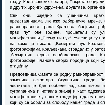
граду, Кола српских сестара, Покрета социјал
и других бројних удружења, друштава, организ
Сви они, заједно са ученицима краље
представницама Женске одборничке мреже, 
равноправност града Краљева, бројним гра
први пут ове године, прошетали су ул
манифестацији „Бесмртни пук“. Учесници су но
на коме је писало „Бесмртни пук Краљев
фотографијама Краљевчана страдалих у рато
„бесмртних хероја слободарског града К
фотографије чланова својих породица који с
отаџбину.
Председница Савета за родну равноправност
заменица секретара Скупштине града Ли
честитала је Дан пообеде над фашизмом 
суграђанима и истакла значај и част одржав
манифестације у нашем граду јер одајемо по
који су се борили за слободу нашег града и с