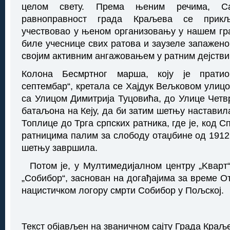
целом свету. Према њеним речима, С
равноправност града Краљева се прикљ
учествовао у њеном организовању у нашем гра
биле учеснице свих ратова и заузеле запажено
својим активним ангажовањем у ратним дејстви
Колона Бесмртног марша, коју је пратио
септембар“, кретала се Хајдук Вељковом улицо
са Улицом Димитрија Туцовића, до Улице Четв
батаљона на Кеју, да би затим шетњу настави
Топлице до Трга српских ратника, где је, код 
ратницима палим за слободу отаџбине од 1912.
шетњу завршила.
Потом је, у Мултимедијалном центру „Kварт
„Собибор“, заснован на догађајима за време О
нацистичком логору смрти Собибор у Пољској.
Текст објављен на званичном сајту Града Краљ