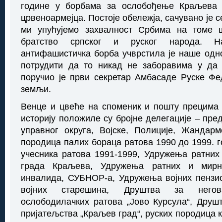
године у борбама за ослобођење Краљева 
црвеноармејца. Постоје обележја, сачувано је 
ми упућујемо захвалност Србима на томе 
братство српског и руског народа. На
антифашистичка борба учврстила је наше одн
потрудити да то никад не заборавима у да 
поручио је први секретар Амбасаде Руске Фе
земљи.
Венце и цвеће на споменик и пошту прецима 
историју положиле су бројне делегације – пре
управног округа, Војске, Полиције, Жандар
породица палих бораца ратова 1990 до 1999. 
учесника ратова 1991-1999, Удружења ратних
града Краљева, Удружења ратних и мирно
инвалида, СУБНОР-а, Удружења војних пензи
војних старешина, Друштва за негов
ослободилачких ратова „Јово Курсула“, Друшт
пријатељства „Краљев град“, руских породица 