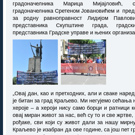
градоначелника Марица Мијајловић, 
градоначелника Сретеном Јовановићем и пре
за родну равноправност Лидијом Павлови
представника Скупштине града, градс
представника Градске управе и њених организа
„Овај дан, као и претходних, али и сваке наре
је битан за град Краљево. Ми негујемо сећања 
хероје – а хероји нису само борци и ратници к
овај миран живот за нас, већ су то и све жртве, 
рођаке, сви који су живот дали за нашу мирну
Краљево је изабран да ове године, са још пет г