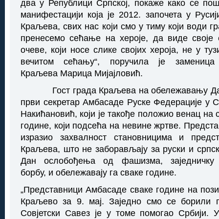
два у Републици Српској, покаже како се пошт
манифестацији која је 2012. започета у Русиј
Краљева, свих нас који смо у тиму који води гр
пренесемо сећање на хероје, да виде своје с
очеве, који носе слике својих хероја, не у ту
вечитом сећању“, поручила је заменица 
Краљева Марица Мијајловић.
Гост града Краљева на обележавању Дана
први секретар Амбасаде Руске Федерације у С
Накићановић, који је такође положио венац на 
године, који подсећа на невине жртве. Предст
изразио захвалност становницима и предс
Краљева, што не заборављају за руски и српск
Дан ослобођења од фашизма, заједничку 
борбу, и обележавају га сваке године.
„Представници Амбасаде сваке године на пози
Краљево за 9. мај. Заједно смо се борили 
Совјетски Савез је у томе помогао Србији. 