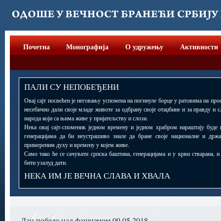
Почетна
Монографија
О удружењу
Активности
ПАЛИ СУ НЕПОБЕЂЕНИ
Овај сајт посвећен је неговању успомена на погинуле борце у ратовима на прос
несебично дали своје младе животе за одбрану своје отаџбине и за правду и 
народа који са њима живе у пријатељству и слози.
Нека овај сајт-споменик једном времену и једном храбром нараштају буде 
генерацијама да би неустрашиво знале да бране своје националне и држ
примереним духу и времену у којем живе.
Само тако ће се сачувати српска баштина, генерацијама и у крви стварана, 
бити узалуд дати.
НЕКА ИМ ЈЕ ВЕЧНА СЛАВА И ХВАЛА
Дан победе над фашизмом 09.05.2018.