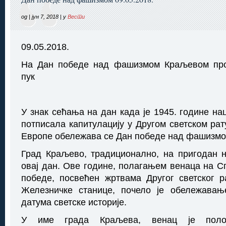
од | јун 7, 2018 | у
Вести
09.05.2018.
На Дан победе над фашизмом Краљевом пр
пук
У знак сећања на дан када је 1945. године на
потписала капитулацију у Другом светском рат
Европе обележава се Дан победе над фашизмо
Град Краљево, традиционално, на пригодан 
овај дан. Ове године, полагањем венаца на С
победе, посвећен жртвама Другог светског р
Железничке станице, почело је обележавање
датума светске историје.
У име града Краљева, венац је поло