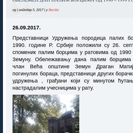
од | октобар 5, 2017 | у
Вести
26.09.2017.
Представници Удружења породица палих б
1990. године Р. Србије положили су 26. се
споменик палим борцима у ратовима од 1990 
Земуну. Обележавању дана палим борцима 
члан Већа општине Земун Драган Матиј
погинулих бораца, представници других борачк
удружења , грађани који су минутом ћута
настрадалим учесницима у рату.