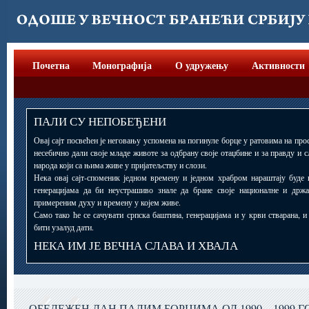
Почетна
Монографија
О удружењу
Активности
ПАЛИ СУ НЕПОБЕЂЕНИ
Овај сајт посвећен је неговању успомена на погинуле борце у ратовима на прос
несебично дали своје младе животе за одбрану своје отаџбине и за правду и 
народа који са њима живе у пријатељству и слози.
Нека овај сајт-споменик једном времену и једном храбром нараштају буде 
генерацијама да би неустрашиво знале да бране своје националне и држ
примереним духу и времену у којем живе.
Само тако ће се сачувати српска баштина, генерацијама и у крви стварана, 
бити узалуд дати.
НЕКА ИМ ЈЕ ВЕЧНА СЛАВА И ХВАЛА
ОБЕЛЕЖЕН ДАН ПАЛИМ БОРЦИМА ОД 1990 – 1999 