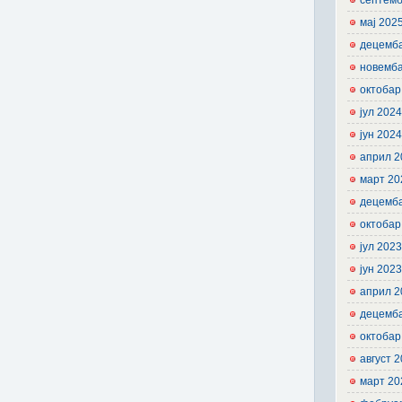
септемб
мај 202
децемб
новемб
октобар
јул 202
јун 202
април 2
март 20
децемб
октобар
јул 202
јун 202
април 2
децемб
октобар
август 
март 20