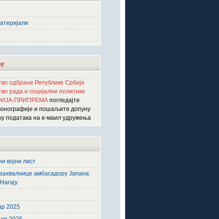
атеријали
е
во одбране Републике Србије
во рада и социјалне политике
ИЈА-ПРИПРЕМА
погледајте
монографије и пошаљите допуну
ку података на е-маил удружења
и војни лист
захвалнице амбасадору Јапана
Нагају
6
ар 2025