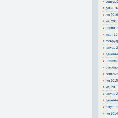
септемб
јул 201
јун 201
мај 201
април 2
март 20
фебруа
јануар 
децемб
новемб
октобар
септемб
јул 201
мај 201
јануар 
децемб
август 
јул 201