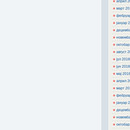
април 2
март 20
фебруа
јануар 
децемб
новемб
октобар
август 
јул 201
јун 201
мај 201
април 2
март 20
фебруа
јануар 
децемб
новемб
октобар