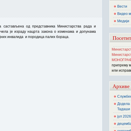
Вести
Видео м
Медији
па састављена од представника Министарства рада и
чела је израду нацрта закона о изменама и допунама
Посетит
ојних инвалида и породица палих бораца.
Министарст
Министарст
МОНОГРАФ
припрему 
или исправ
Архиве
Службен
Додела 
Тадаши 
јул 202
децемб