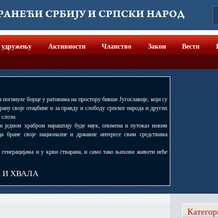
 удружењу
Активности
Чланство
Закон
Вести
а погинуле борце у ратовима на простору бивше Југославије, који су
рану своје отаџбине и за правду и слободу српског народа и других
 слози.
 и једном храбром нараштају буде наук, опомена и путоказ новим
да бране своје националне и државне интересе свим средствима
, генерацијама и у крви стварана, и само тако њихови животи неће
А И ХВАЛА
Категор