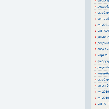
фебруа
децемб
октобар
септемб
јун 202
мај 202
јануар 
децемб
август 
март 20
фебруа
децемб
новемб
октобар
август 
јул 201
јун 201
мај 201