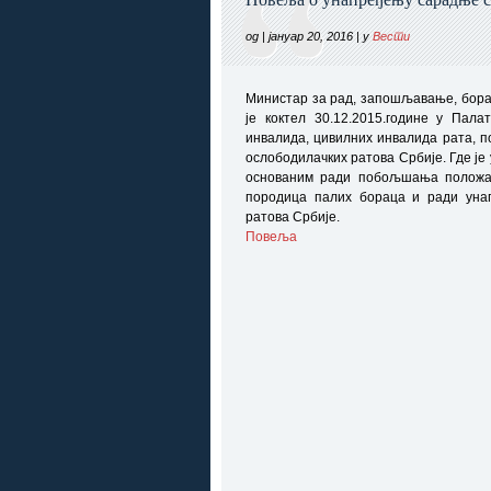
од | јануар 20, 2016 | у
Вести
Министар за рад, запошљавање, бора
је коктел 30.12.2015.године у Пала
инвалида, цивилних инвалида рата, п
ослободилачких ратова Србије.
Где ј
основаним ради побољшања положаја
породица палих бораца и ради уна
ратова Србије.
Повеља