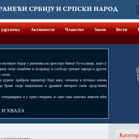
 удружењу
Активности
Чланство
Закон
Вести
а погинуле борце у ратовима на простору бивше Југославије, који су
рану своје отаџбине и за правду и слободу српског народа и других
 слози.
 и једном храбром нараштају буде наук, опомена и путоказ новим
да бране своје националне и државне интересе свим средствима
, генерацијама и у крви стварана, и само тако њихови животи неће
А И ХВАЛА
Категор
са удружењима