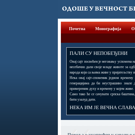
Почетна
Монографија
О
ПАЛИ СУ НЕПОБЕЂЕНИ
Овај сајт посвећен је неговању успомена н
несебично дали своје младе животе за одб
народа који са њима живе у пријатељству и
Нека овај сајт-споменик једном времену
генерацијама да би неустрашиво знале 
примереним духу и времену у којем живе.
Само тако ће се сачувати српска баштина
бити узалуд дати.
НЕКА ИМ ЈЕ ВЕЧНА СЛАВ
Повеља о унапређењу сарадње 