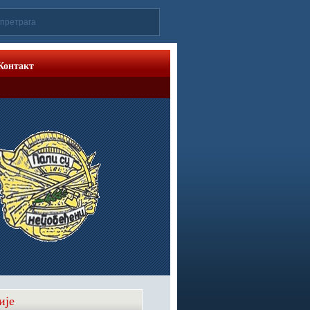
Контакт
ије