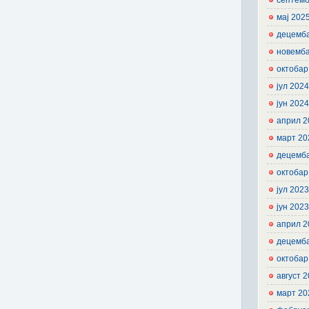
септемб
мај 202
децемб
новемб
октобар
јул 202
јун 202
април 2
март 20
децемб
октобар
јул 202
јун 202
април 2
децемб
октобар
август 
март 20