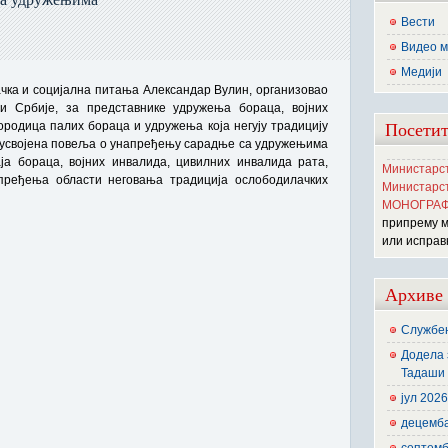
Вести
Видео м
Медији
чка и социјална питања Александар Вулин, организовао
ти Србије, за представнике удружења бораца, војних
Посетит
ородица палих бораца и удружења која негују традицију
е усвојена повеља о унапређењу сарадње са удружењима
 бораца, војних инвалида, цивилних инвалида рата,
Министарст
пређења области неговања традиција ослободилачких
Министарст
МОНОГРАФ
припрему 
или исправ
Архиве
Службен
Додела 
Тадаши 
јул 202
децемб