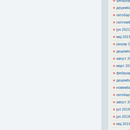
фебруа
децемб
октобар
септемб
јун 202
мај 202
јануар 
децемб
август 
март 20
фебруа
децемб
новемб
октобар
август 
јул 201
јун 201
мај 201