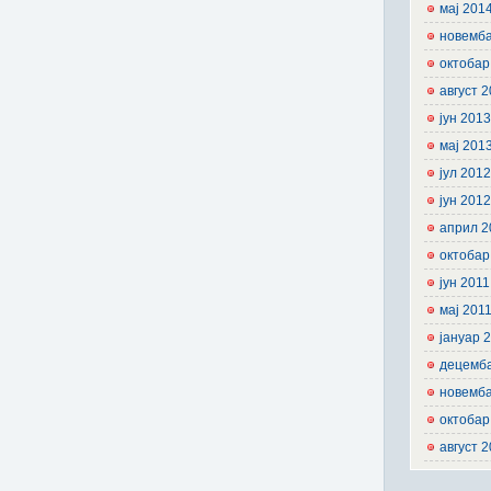
мај 201
новемб
октобар
август 
јун 201
мај 201
јул 201
јун 201
април 2
октобар
јун 2011
мај 201
јануар 
децемб
новемб
октобар
август 