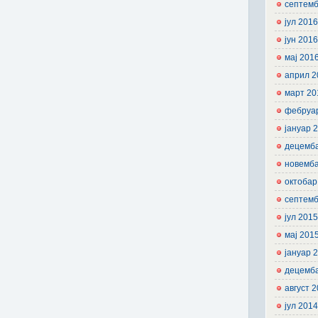
септемб
јул 201
јун 201
мај 201
април 2
март 20
фебруа
јануар 
децемб
новемб
октобар
септемб
јул 201
мај 201
јануар 
децемб
август 
јул 201