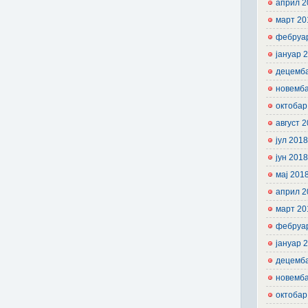
април 2
март 20
фебруа
јануар 
децемб
новемб
октобар
август 
јул 201
јун 201
мај 201
април 2
март 20
фебруа
јануар 
децемб
новемб
октобар