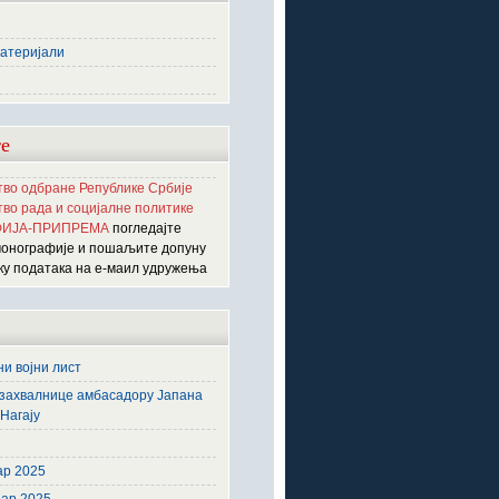
атеријали
е
во одбране Републике Србије
во рада и социјалне политике
ИЈА-ПРИПРЕМА
погледајте
монографије и пошаљите допуну
ку података на е-маил удружења
и војни лист
захвалнице амбасадору Јапана
Нагају
6
ар 2025