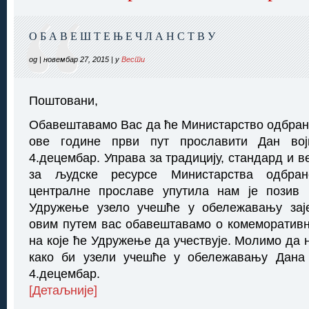
О Б А В Е Ш Т Е Њ Е Ч Л А Н С Т В У
од | новембар 27, 2015 | у
Вести
Поштовани,
Обавештавамо Вас да ће Министарство одбране
ове године први пут прославити Дан вој
4.децембар. Управа за традицију, стандард и в
за људске ресурсе Министарства одбра
централне прославе упутила нам је позив
Удружење узело учешће у обележавању заје
овим путем вас обавештавамо о комеморатив
на које ће Удружење да учествује. Молимо да 
како би узели учешће у обележавању Дана 
4.децембар.
[Детаљније]