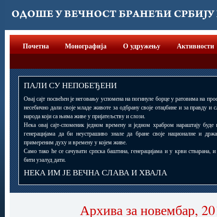
Почетна
Монографија
О удружењу
Активности
ПАЛИ СУ НЕПОБЕЂЕНИ
Овај сајт посвећен је неговању успомена на погинуле борце у ратовима на прос
несебично дали своје младе животе за одбрану своје отаџбине и за правду и 
народа који са њима живе у пријатељству и слози.
Нека овај сајт-споменик једном времену и једном храбром нараштају буде 
генерацијама да би неустрашиво знале да бране своје националне и држ
примереним духу и времену у којем живе.
Само тако ће се сачувати српска баштина, генерацијама и у крви стварана, 
бити узалуд дати.
НЕКА ИМ ЈЕ ВЕЧНА СЛАВА И ХВАЛА
Архива за новембар, 20