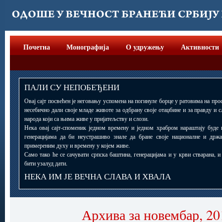
Почетна
Монографија
О удружењу
Активности
ПАЛИ СУ НЕПОБЕЂЕНИ
Овај сајт посвећен је неговању успомена на погинуле борце у ратовима на прос
несебично дали своје младе животе за одбрану своје отаџбине и за правду и 
народа који са њима живе у пријатељству и слози.
Нека овај сајт-споменик једном времену и једном храбром нараштају буде 
генерацијама да би неустрашиво знале да бране своје националне и држ
примереним духу и времену у којем живе.
Само тако ће се сачувати српска баштина, генерацијама и у крви стварана, 
бити узалуд дати.
НЕКА ИМ ЈЕ ВЕЧНА СЛАВА И ХВАЛА
Архива за новембар, 20