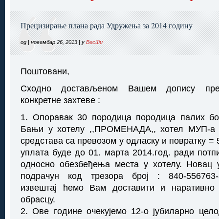
Прецизирање плана рада Удружења за 2014 годину
од | новембар 26, 2013 | у
Вести
Поштовани,
Сходно достављеном Вашем допису пре
конкретне захтеве :
1. Опоравак 30 породица породица палих бо
Бањи у хотелу ,,ПРОМЕНАДА,, хотел МУП-а 
средстава са превозом у одласку и повратку = 
уплата буде до 01. марта 2014.год. ради потп
односно обезбеђења места у хотелу. Новац 
подрачун код трезора број : 840-556763-
извештај ћемо Вам доставити и наративно
обрасцу.
2. Ове године очекујемо 12-о јубиларно це