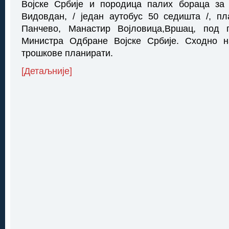
Војске Србије и породица палих бораца за 
Видовдан, / један аутобус 50 седишта /, п
Панчево, Манастир Војловица,Вршац, под 
Министра Одбране Војске Србије. Сходно 
трошкове планирати.
[Детаљније]